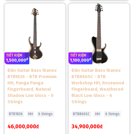
TIẾT KIỆM
TIẾT KIỆM
đ
đ
1,500,000
1,100,000
Đàn Guitar Bass Ibanez
Đàn Guitar Bass Ibanez
BTB1836 - BTB Premium
BTB866SC - BTB
HH, Panga Panga
Workshop HH, Rosewood
Fingerboard, Natural
Fingerboard, Weathered
Mặt phím Rosewood cao cấp trên Đàn Guitar Điện
Shadow Low Gloss - 6
Black Low Gloss - 6
Epiphone Firebird
Strings
Strings
Mặt phím Rosewood luôn là lựa chọn được yêu thích bởi cảm
BTB1836
HH
6 Strings
BTB866SC
HH
6 Strings
giác chơi tự nhiên và khả năng phản hồi tuyệt vời. Trên
Epiphone Firebird Chính Hãng
, mặt phím Rosewood được
46,000,000
34,900,000
đ
đ
hoàn thiện tỉ mỉ với bán kính 12 inch và 22 phím Medium