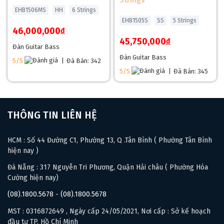
Strings
EHB1506MS
HH
6 Strings
EHB1505S
SS
5 Strings
46,000,000
đ
45,750,000
đ
Đàn Guitar Bass
Đàn Guitar Bass
5/5
|
Đã Bán: 342
5/5
|
Đã Bán: 345
THÔNG TIN LIÊN HỆ
HCM : Số 44 Đường C1, Phường 13, Q .Tân Bình ( Phường Tân Bình
hiện nay )
Hệ thống cầu đàn LockTone Tune-O-Matic tối ưu cộng
Đà Nẵng : 317 Nguyễn Tri Phương, Quận Hải châu ( Phường Hòa
hưởng
Cường hiện nay)
Để khai thác tối đa ưu thế của thiết kế Neck-Through-Body,
(08).1800.5678
-
(08).1800.5678
Epiphone trang bị cho Firebird hệ thống
LockTone Tune-O-
MST : 0316872649 , Ngày cấp 24/05/2021, Nơi cấp : Sở kế hoạch
Matic Bridge
kết hợp Stop Bar Tailpiece. Bộ phận này giúp
đầu tư TP. Hồ Chí Minh
tăng khả năng truyền rung động từ dây xuống thân đàn, đồng