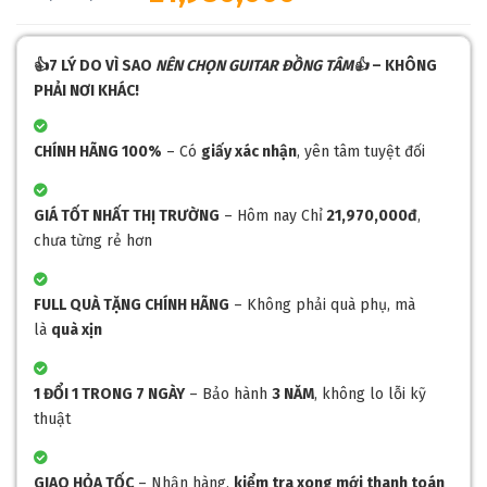
👍7 LÝ DO VÌ SAO
NÊN CHỌN GUITAR ĐỒNG TÂM👍
– KHÔNG
PHẢI NƠI KHÁC!
CHÍNH HÃNG 100%
– Có
giấy xác nhận
, yên tâm tuyệt đối
GIÁ TỐT NHẤT THỊ TRƯỜNG
– Hôm nay Chỉ
21,970,000đ
,
chưa từng rẻ hơn
FULL QUÀ TẶNG CHÍNH HÃNG
– Không phải quà phụ, mà
là
quà xịn
1 ĐỔI 1 TRONG 7 NGÀY
– Bảo hành
3 NĂM
, không lo lỗi kỹ
thuật
GIAO HỎA TỐC
– Nhận hàng,
kiểm tra xong mới thanh toán