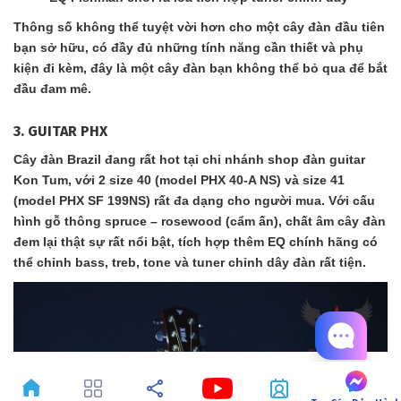
Thông số không thể tuyệt vời hơn cho một cây đàn đầu tiên
bạn sở hữu, có đầy đủ những tính năng cần thiết và phụ
kiện đi kèm, đây là một cây đàn bạn không thể bỏ qua để bắt
đầu đam mê.
3. GUITAR PHX
Cây đàn Brazil đang rất hot tại chi nhánh shop đàn guitar
Kon Tum, với 2 size 40 (model PHX 40-A NS) và size 41
(model PHX SF 199NS) rất đa dạng cho người mua. Với cấu
hình gỗ thông spruce – rosewood (cẩm ấn), chất âm cây đàn
đem lại thật sự rất nổi bật, tích hợp thêm EQ chính hãng có
thể chỉnh bass, treb, tone và tuner chỉnh dây đàn rất tiện.