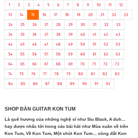
1
2
3
4
5
6
7
8
9
10
11
12
13
14
15
16
17
18
19
20
21
22
23
24
25
26
27
28
29
30
31
32
33
34
35
36
37
38
39
40
41
42
43
44
45
46
47
48
49
50
51
52
53
54
55
56
57
58
59
60
61
62
63
64
65
66
67
68
69
70
71
72
73
74
75
76
77
78
79
80
81
82
83
84
85
86
87
88
89
90
91
92
SHOP ĐÀN GUITAR KON TUM
Là quê hương của những nghệ sĩ như Siu Black, A đuh…
hay được nhắc tới trong các bài hát như Mùa xuân về trên
Kon Tum, Về Kon Tum, Một chút Kon Tum… vùng đất Kon